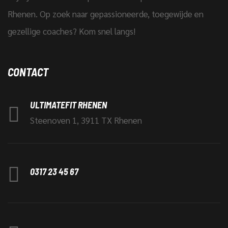
Rhenen. Op zoek naar gepassioneerde, toegewijde en
gezellige coaches? Kom snel langs!
CONTACT
ULTIMATEFIT RHENEN
Steenoven 1, 3911 TX Rhenen
0317 23 45 67